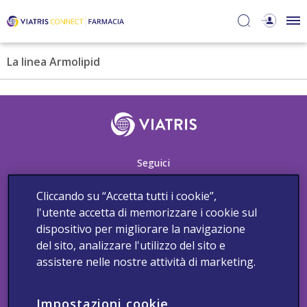
La linea Armolipid
Seguici
Cliccando su “Accetta tutti i cookie”,
l'utente accetta di memorizzare i cookie sul
Contatti
Segnala un evento avverso
Informativa sui Cookies Viatris
dispositivo per migliorare la navigazione
Informativa sulla Privacy
Termini e Condizioni
del sito, analizzare l'utilizzo del sito e
Dichiarazione di accessibilità
assistere nelle nostre attività di marketing.
Copyright 2025 Viatris. Tutti i diritti riservati.
Impostazioni cookie