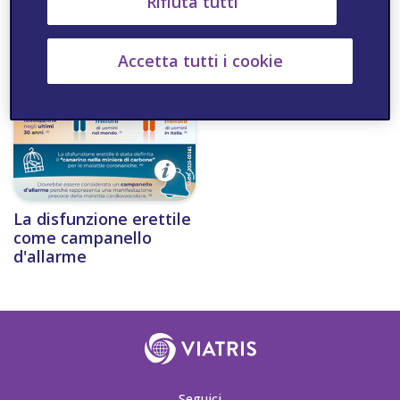
Rifiuta tutti
Disfunzione erettile -
Incontinenza urinaria
consigli nutrizionali
negli uomini - Esercizi
utili
Accetta tutti i cookie
La disfunzione erettile
come campanello
d'allarme
Seguici