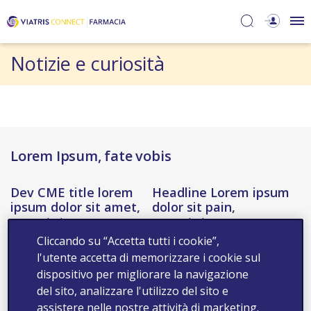
Notizie e curiosità
Lorem Ipsum, fate vobis
Dev CME title lorem
Headline Lorem ipsum
ipsum dolor sit amet,
dolor sit pain,
consetetur
consetetur
Cliccando su “Accetta tutti i cookie”,
Podcast title lorem
Headline Lorem
l'utente accetta di memorizzare i cookie sul
ipsum dolor sit amet,
ipsum dolor sit pain,
dispositivo per migliorare la navigazione
consetetur
consetetur
del sito, analizzare l'utilizzo del sito e
assistere nelle nostre attività di marketing.