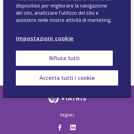
404
dispositivo per migliorare la navigazione
del sito, analizzare l'utilizzo del sito e
assistere nelle nostre attività di marketing.
Impostazioni cookie
Pagina non trovata.
Non riusciamo a trovare la pagina che stai cercando.
Ecco invece alcuni link utili:
Rifiuta tutti
Casa
Ricerca
Contatto
Aiuto
Accetta tutti i cookie
Seguici